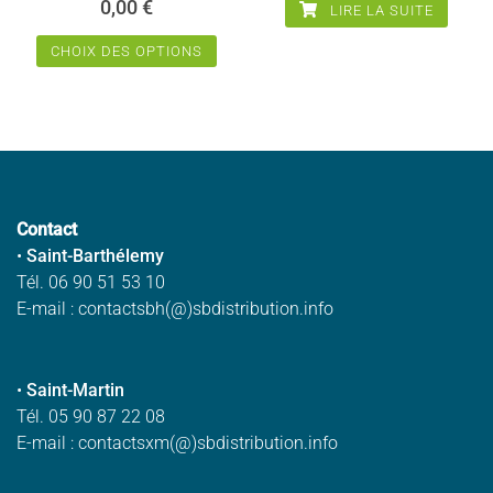
page
0,00
€
LIRE LA SUITE
du
produit
CHOIX DES OPTIONS
Ce
produit
a
plusieurs
variations.
Les
Contact
options
•
Saint-Barthélemy
peuvent
Tél. 06 90 51 53 10
être
E-mail : contactsbh(@)sbdistribution.info
choisies
sur
la
•
Saint-Martin
page
Tél. 05 90 87 22 08
du
E-mail : contactsxm(@)sbdistribution.info
produit