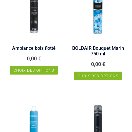
Ambiance bois flotté
BOLDAIR Bouquet Marin
750 ml
0,00
€
0,00
€
CHOIX DES OPTIONS
CHOIX DES OPTIONS
Ce
Ce
produit
produit
a
a
plusieurs
plusieurs
variations.
variations.
Les
Les
options
options
peuvent