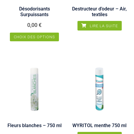
sur
sur
Désodorisants
Destructeur d’odeur – Air,
la
la
Surpuissants
textiles
page
page
du
du
0,00
€
LIRE LA SUITE
produit
produit
CHOIX DES OPTIONS
Ce
produit
a
plusieurs
variations.
Les
options
peuvent
être
choisies
sur
Fleurs blanches – 750 ml
WYRITOL menthe 750 ml
la