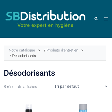
Aller
au
contenu
Ouvr
Rechercher
le
men
Notre catalogue
/
Produits d'entretien
/ Désodorisants
Désodorisants
8 résultats affichés