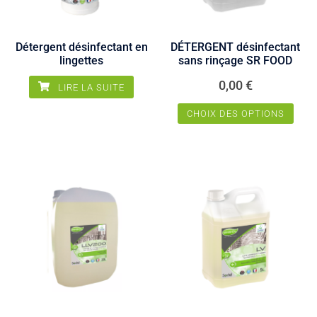
Détergent désinfectant en
DÉTERGENT désinfectant
lingettes
sans rinçage SR FOOD
0,00
€
LIRE LA SUITE
CHOIX DES OPTIONS
Ce
produit
a
plusieurs
variations.
Les
options
peuvent
être
choisies
sur