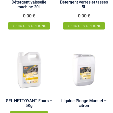
Détergent vaisselle
Détergent verres et tasses
la
machine 20L
5L
page
du
0,00
€
0,00
€
produit
CHOIX DES OPTIONS
CHOIX DES OPTIONS
Ce
Ce
produit
produit
a
a
plusieurs
plusieurs
variations.
variations.
Les
Les
options
options
peuvent
peuvent
être
être
choisies
choisies
sur
sur
GEL NETTOYANT Fours –
Liquide Plonge Manuel –
la
la
5Kg
citron
page
page