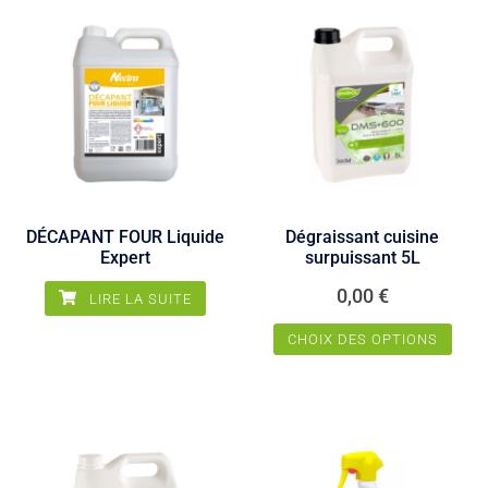
DÉCAPANT FOUR Liquide
Dégraissant cuisine
Expert
surpuissant 5L
0,00
€
LIRE LA SUITE
CHOIX DES OPTIONS
Ce
produit
a
plusieurs
variations.