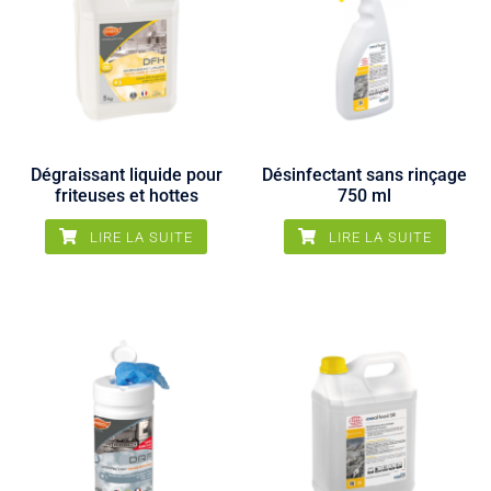
Les
options
peuvent
être
choisies
sur
Dégraissant liquide pour
Désinfectant sans rinçage
la
friteuses et hottes
750 ml
page
du
LIRE LA SUITE
LIRE LA SUITE
produit