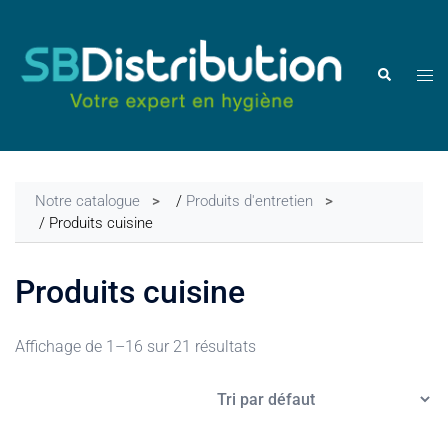
Aller
au
contenu
Ouvr
Rechercher
le
men
Notre catalogue
/
Produits d'entretien
/ Produits cuisine
Produits cuisine
Affichage de 1–16 sur 21 résultats