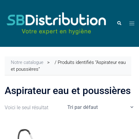
Aller
au
contenu
Ouvr
Rechercher
le
men
Notre catalogue
/ Produits identifiés “Aspirateur eau
et poussières”
Aspirateur eau et poussières
Voici le seul résultat