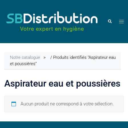
Aller
au
contenu
Ouvr
Rechercher
le
men
Notre catalogue
/ Produits identifiés “Aspirateur eau
et poussières”
Aspirateur eau et poussières
Aucun produit ne correspond à votre sélection.