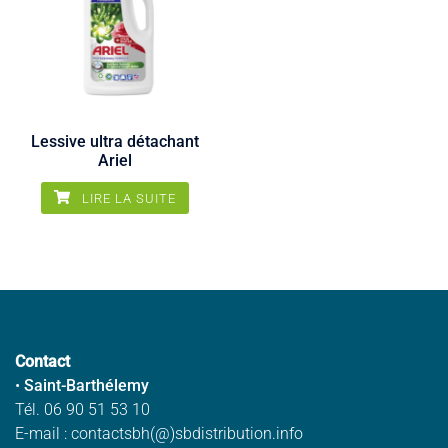
Lessive ultra détachant
Ariel
LIRE LA SUITE
Contact
•
Saint-Barthélemy
Tél. 06 90 51 53 10
E-mail : contactsbh(@)sbdistribution.info