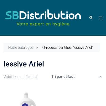
Aller
au
contenu
Ouvr
Rechercher
le
men
Notre catalogue
/ Produits identifiés “lessive Ariel”
lessive Ariel
Voici le seul résultat