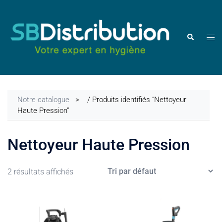
Aller
au
contenu
Ouvr
Rechercher
le
men
Notre catalogue
/ Produits identifiés “Nettoyeur
Haute Pression”
Nettoyeur Haute Pression
2 résultats affichés