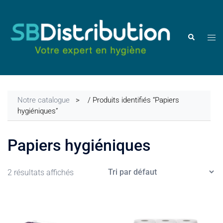
Aller
au
contenu
Ouvr
Rechercher
le
men
Notre catalogue
/ Produits identifiés “Papiers
hygiéniques”
Papiers hygiéniques
2 résultats affichés