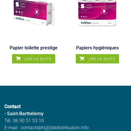
Papier toilette prestige
Papiers hygiéniques
LIRE LA SUITE
LIRE LA SUITE
Contact
•
Saint-Barthélemy
Tél. 06 90 51 53 10
E-mail : contactsbh(@)sbdistribution.info