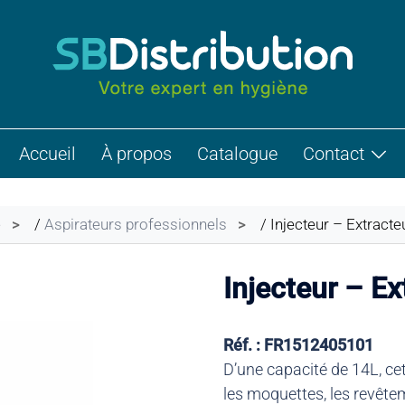
Accueil
À propos
Catalogue
Contact
e
/
Aspirateurs professionnels
/ Injecteur – Extracteu
Injecteur – Ex
Réf. : FR1512405101
D’une capacité de 14L, ce
les moquettes, les revêtem