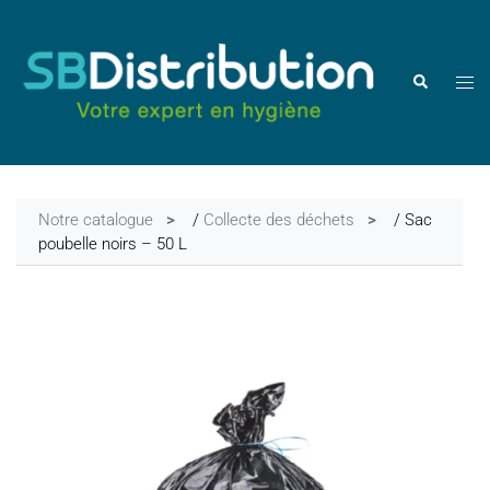
Aller
au
contenu
Ouvr
Rechercher
le
men
Notre catalogue
/
Collecte des déchets
/ Sac
poubelle noirs – 50 L