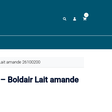
0
Rechercher
Lait amande 26100200
 Boldair Lait amande