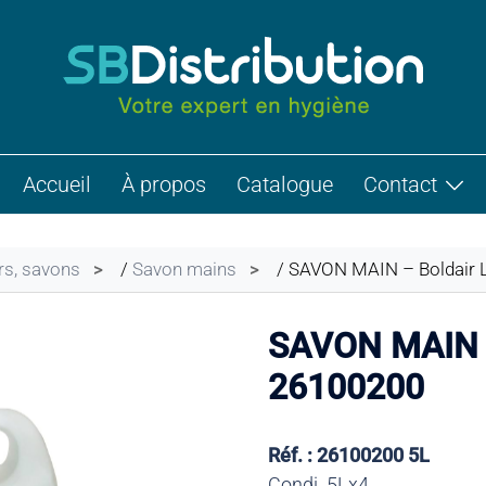
Accueil
À propos
Catalogue
Contact
rs, savons
/
Savon mains
/ SAVON MAIN – Boldair 
SAVON MAIN –
26100200
Réf. : 26100200 5L
Condi. 5Lx4