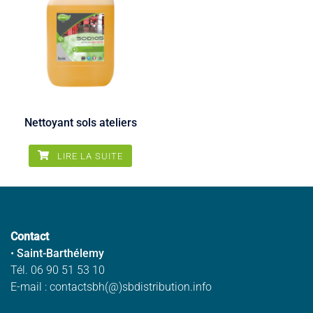
Nettoyant sols ateliers
LIRE LA SUITE
Contact
•
Saint-Barthélemy
Tél. 06 90 51 53 10
E-mail : contactsbh(@)sbdistribution.info