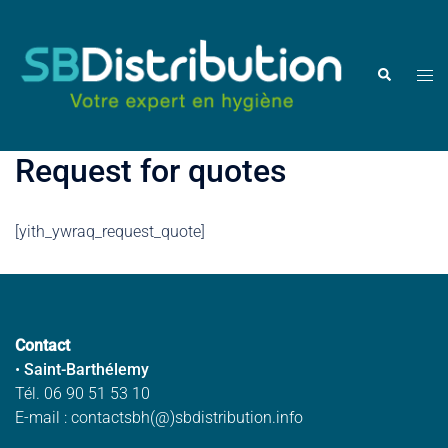
Skip
to
content
Togg
Search
men
Request for quotes
[yith_ywraq_request_quote]
Contact
•
Saint-Barthélemy
Tél. 06 90 51 53 10
E-mail : contactsbh(@)sbdistribution.info