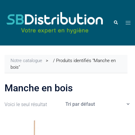
Aller
au
contenu
Ouvr
Rechercher
le
men
Notre catalogue
/ Produits identifiés “Manche en
bois”
Manche en bois
Voici le seul résultat