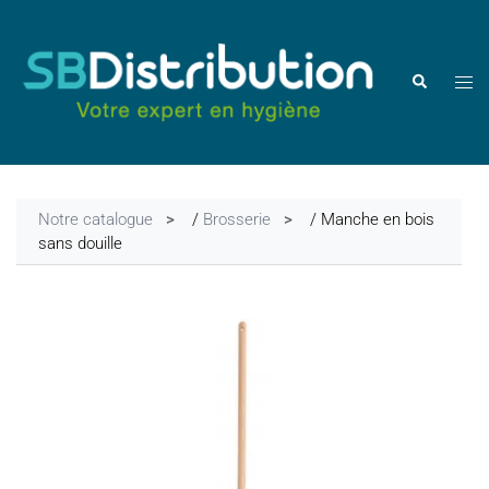
Aller
au
contenu
Ouvr
Rechercher
le
men
Notre catalogue
/
Brosserie
/ Manche en bois
sans douille