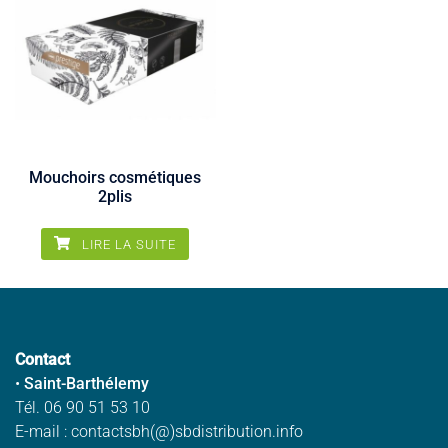
Mouchoirs cosmétiques
2plis
LIRE LA SUITE
Contact
•
Saint-Barthélemy
Tél. 06 90 51 53 10
E-mail : contactsbh(@)sbdistribution.info